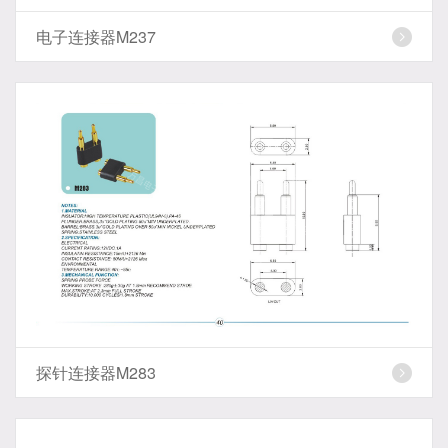
电子连接器M237
探针连接器M283