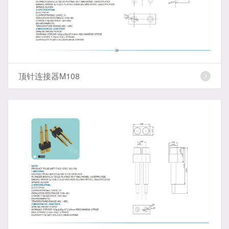
顶针连接器M108