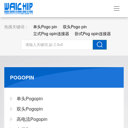
热搜关键词：
单头Pogo pin
双头Pogo pin
立式Pog opin连接器
卧式Pog opin连接器
POGOPIN
单头Pogopin
双头Pogopin
高电流Pogopin