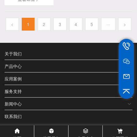
天我们就来说说pogopin弹簧顶针在镀金过程中会遇到的一些问题...
<
1
2
3
4
5
···
>
13802
关于我们
产品中心
jt_he@sz
应用案例
服务支持
新闻中心
联系我们